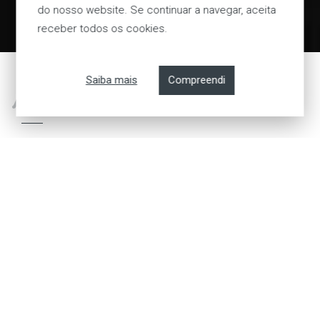
do nosso website. Se continuar a navegar, aceita
receber todos os cookies.
Visitar Website
Saiba mais
Compreendi
No MA Creative Production Group,
fazemos acontecer!
Somos um grupo de empresas com uma presença global,
posicionadas de forma única para atender às diversas
necessidades dos nossos clientes.
Há mais de 25 anos que nos concentramos em projetos de
grande escala com empresas de renome mundial, obtendo